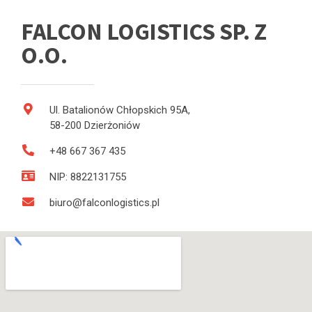
FALCON LOGISTICS SP. Z
O.O.
Ul. Batalionów Chłopskich 95A,
58-200 Dzierżoniów
+48 667 367 435
NIP: 8822131755
biuro@falconlogistics.pl