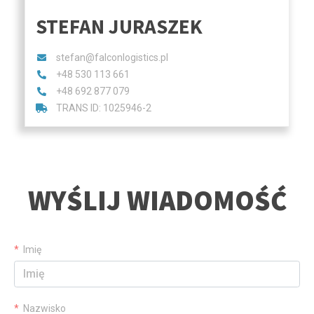
STEFAN JURASZEK
stefan@falconlogistics.pl
+48 530 113 661
+48 692 877 079
TRANS ID: 1025946-2
WYŚLIJ WIADOMOŚĆ
Imię
Nazwisko