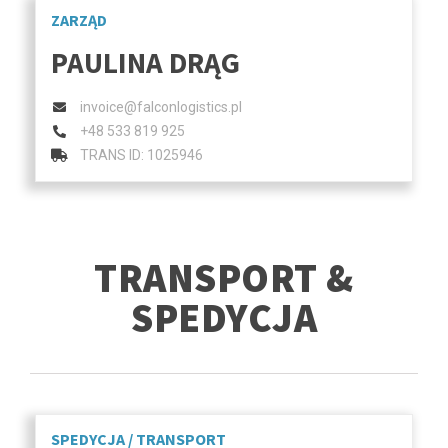
ZARZĄD
PAULINA DRĄG
invoice@falconlogistics.pl
+48 533 819 925
TRANS ID: 1025946
TRANSPORT &
SPEDYCJA
SPEDYCJA / TRANSPORT